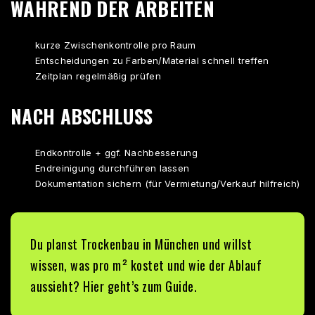
WÄHREND DER ARBEITEN
kurze Zwischenkontrolle pro Raum
Entscheidungen zu Farben/Material schnell treffen
Zeitplan regelmäßig prüfen
NACH ABSCHLUSS
Endkontrolle + ggf. Nachbesserung
Endreinigung durchführen lassen
Dokumentation sichern (für Vermietung/Verkauf hilfreich)
Du planst
Trockenbau in München
und willst
wissen, was pro m² kostet und wie der Ablauf
aussieht? Hier geht’s zum Guide.