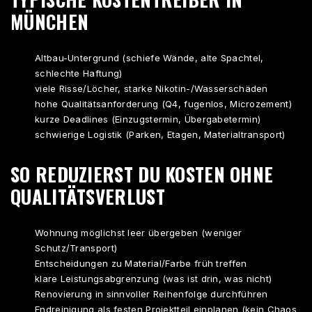
MÜNCHEN
Altbau-Untergrund (schiefe Wände, alte Spachtel,
schlechte Haftung)
viele Risse/Löcher, starke Nikotin-/Wasserschäden
hohe Qualitätsanforderung (Q4, fugenlos, Microzement)
kurze Deadlines (Einzugstermin, Übergabetermin)
schwierige Logistik (Parken, Etagen, Materialtransport)
SO REDUZIERST DU KOSTEN OHNE
QUALITÄTSVERLUST
Wohnung möglichst leer übergeben (weniger
Schutz/Transport)
Entscheidungen zu Material/Farbe früh treffen
klare Leistungsabgrenzung (was ist drin, was nicht)
Renovierung in sinnvoller Reihenfolge durchführen
Endreinigung als festen Projektteil einplanen (kein Chaos