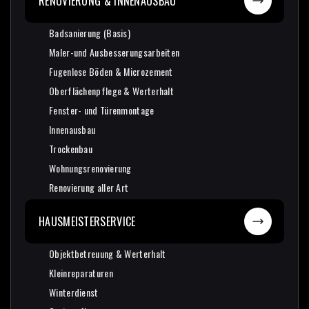
RENOVIERUNG & INNENAUSBAU
Badsanierung (Basis)
Badsanierung (Basis)
Maler-und Ausbesserungsarbeiten
Maler-und Ausbesserungsarbeiten
Fugenlose Böden & Microzement
Fugenlose Böden & Microzement
Oberflächenpflege & Werterhalt
Oberflächenpflege & Werterhalt
Fenster- und Türenmontage
Fenster- und Türenmontage
Innenausbau
Innenausbau
Trockenbau
Trockenbau
Wohnungsrenovierung
Wohnungsrenovierung
Renovierung aller Art
Renovierung aller Art
HAUSMEISTERSERVICE
Objektbetreuung & Werterhalt
Objektbetreuung & Werterhalt
Kleinreparaturen
Kleinreparaturen
Winterdienst
Winterdienst