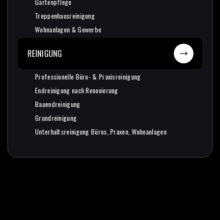
Gartenpflege
Gartenpflege
Treppenhausreinigung
Treppenhausreinigung
Wohnanlagen & Gewerbe
Wohnanlagen & Gewerbe
REINIGUNG
Professionelle Büro- & Praxisreinigung
Professionelle Büro- & Praxisreinigung
Endreinigung nach Renovierung
Endreinigung nach Renovierung
Bauendreinigung
Bauendreinigung
Grundreinigung
Grundreinigung
Unterhaltsreinigung Büros, Praxen, Wohnanlagen
Unterhaltsreinigung Büros, Praxen, Wohnanlagen