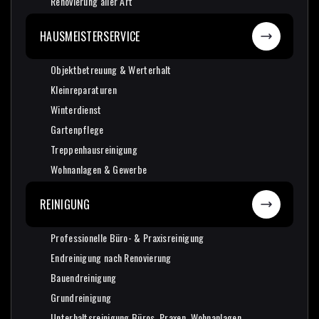
Renovierung aller Art
Renovierung aller Art
HAUSMEISTERSERVICE
Objektbetreuung & Werterhalt
Objektbetreuung & Werterhalt
Kleinreparaturen
Kleinreparaturen
Winterdienst
Winterdienst
Gartenpflege
Gartenpflege
Treppenhausreinigung
Treppenhausreinigung
Wohnanlagen & Gewerbe
Wohnanlagen & Gewerbe
REINIGUNG
Professionelle Büro- & Praxisreinigung
Professionelle Büro- & Praxisreinigung
Endreinigung nach Renovierung
Endreinigung nach Renovierung
Bauendreinigung
Bauendreinigung
Grundreinigung
Grundreinigung
Unterhaltsreinigung Büros, Praxen, Wohnanlagen