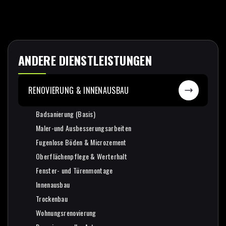
ANDERE DIENSTLEISTUNGEN
RENOVIERUNG & INNENAUSBAU
Badsanierung (Basis)
Badsanierung (Basis)
Maler-und Ausbesserungsarbeiten
Maler-und Ausbesserungsarbeiten
Fugenlose Böden & Microzement
Fugenlose Böden & Microzement
Oberflächenpflege & Werterhalt
Oberflächenpflege & Werterhalt
Fenster- und Türenmontage
Fenster- und Türenmontage
Innenausbau
Innenausbau
Trockenbau
Trockenbau
Wohnungsrenovierung
Wohnungsrenovierung