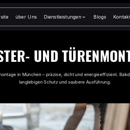
site
über Uns
Dienstleistungen
Blogs
Kontak
expand_more
site
über Uns
Dienstleistungen
Blogs
Kontak
STER- UND TÜRENMON
montage in München – präzise, dicht und energieeffizient. Bakd
langlebigen Schutz und saubere Ausführung.