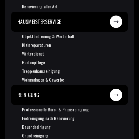
Wohnungsrenovierung
Renovierung aller Art
Renovierung aller Art
HAUSMEISTERSERVICE
Objektbetreuung & Werterhalt
Objektbetreuung & Werterhalt
Kleinreparaturen
Kleinreparaturen
Winterdienst
Winterdienst
Gartenpflege
Gartenpflege
Treppenhausreinigung
Treppenhausreinigung
Wohnanlagen & Gewerbe
Wohnanlagen & Gewerbe
REINIGUNG
Professionelle Büro- & Praxisreinigung
Professionelle Büro- & Praxisreinigung
Endreinigung nach Renovierung
Endreinigung nach Renovierung
Bauendreinigung
Bauendreinigung
Grundreinigung