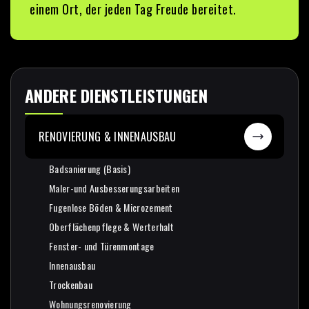
einem Ort, der jeden Tag Freude bereitet.
ANDERE DIENSTLEISTUNGEN
RENOVIERUNG & INNENAUSBAU
Badsanierung (Basis)
Badsanierung (Basis)
Maler-und Ausbesserungsarbeiten
Maler-und Ausbesserungsarbeiten
Fugenlose Böden & Microzement
Fugenlose Böden & Microzement
Oberflächenpflege & Werterhalt
Oberflächenpflege & Werterhalt
Fenster- und Türenmontage
Fenster- und Türenmontage
Innenausbau
Innenausbau
Trockenbau
Trockenbau
Wohnungsrenovierung