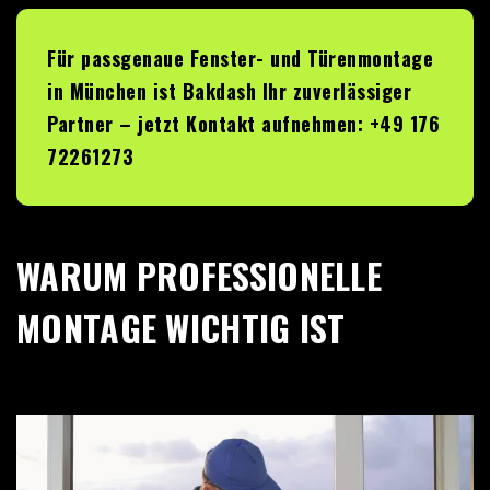
Für passgenaue Fenster- und Türenmontage
in München ist
Bakdash
Ihr zuverlässiger
Partner – jetzt Kontakt aufnehmen: +49 176
72261273
WARUM PROFESSIONELLE
MONTAGE WICHTIG IST