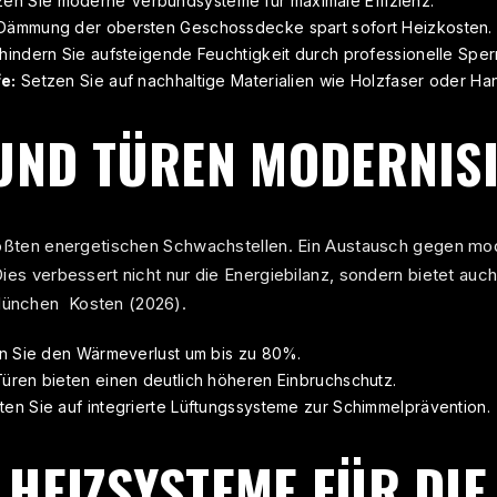
en Sie moderne Verbundsysteme für maximale Effizienz.
Dämmung der obersten Geschossdecke spart sofort Heizkosten.
indern Sie aufsteigende Feuchtigkeit durch professionelle Sper
e:
Setzen Sie auf nachhaltige Materialien wie Holzfaser oder Han
UND TÜREN MODERNIS
größten energetischen Schwachstellen. Ein Austausch gegen m
Dies verbessert nicht nur die Energiebilanz, sondern bietet au
München Kosten (2026)
.
 Sie den Wärmeverlust um bis zu 80%.
ren bieten einen deutlich höheren Einbruchschutz.
en Sie auf integrierte Lüftungssysteme zur Schimmelprävention.
HEIZSYSTEME FÜR DIE