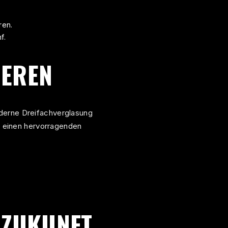
ren.
f.
IEREN
oderne Dreifachverglasung
ch einen hervorragenden
 ZUKUNFT