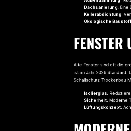
Außendämmung:
Nutz
Dachsanierung:
Eine 
Kellerabdichtung:
Verh
Ökologische Baustoff
FENSTER 
Alte Fenster sind oft die 
ist im Jahr 2026 Standard. 
Schallschutz Trockenbau 
Isolierglas:
Reduzieren
Sicherheit:
Moderne Tü
Lüftungskonzept:
Acht
MODERNE 