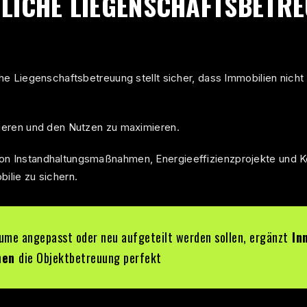
LICHE LIEGENSCHAFTSBETR
iche Liegenschaftsbetreuung stellt sicher, dass Immobilien nich
imieren und den Nutzen zu maximieren.
von Instandhaltungsmaßnahmen, Energieeffizienzprojekte und K
bilie zu sichern.
ume angepasst oder neu aufgeteilt werden sollen, ergänzt
In
hen
die Objektbetreuung perfekt