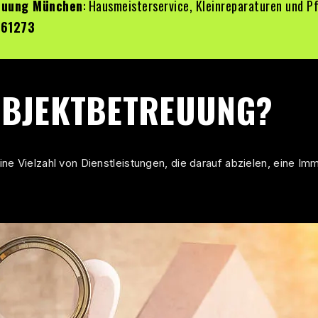
euung
München
: Hausmeisterservice, Kleinreparaturen und Pf
261273
OBJEKTBETREUUNG?
ne Vielzahl von Dienstleistungen, die darauf abzielen, eine Im