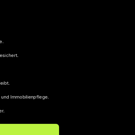
e.
esichert.
eibt.
und Immobilienpflege.
er.