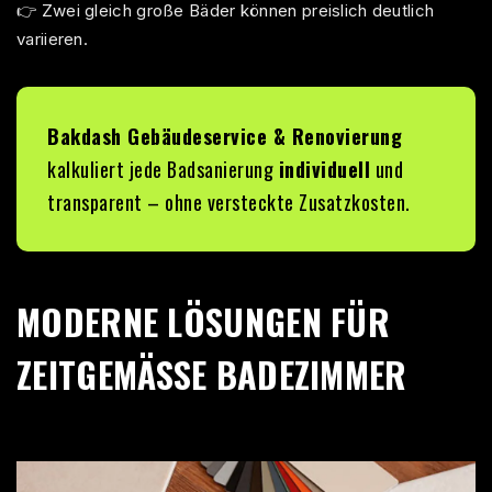
👉 Zwei gleich große Bäder können preislich deutlich
variieren.
Bakdash Gebäudeservice & Renovierung
kalkuliert jede Badsanierung
individuell
und
transparent – ohne versteckte Zusatzkosten.
MODERNE
LÖSUNGEN FÜR
ZEITGEMÄSSE BADEZIMMER